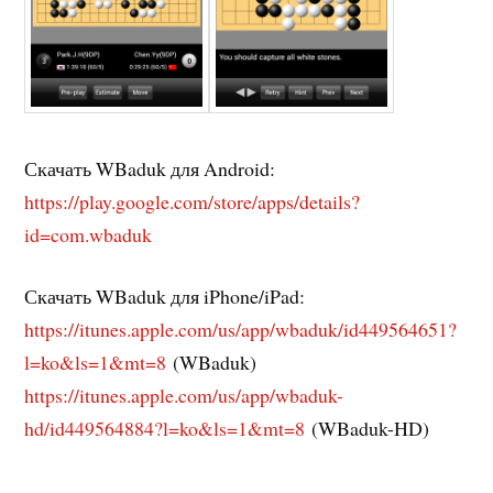
Скачать WBaduk для Android:
https://play.google.com/store/apps/details?
id=com.wbaduk
Скачать WBaduk для iPhone/iPad:
https://itunes.apple.com/us/app/wbaduk/id449564651?
l=ko&ls=1&mt=8
(WBaduk)
https://itunes.apple.com/us/app/wbaduk-
hd/id449564884?l=ko&ls=1&mt=8
(WBaduk-HD)