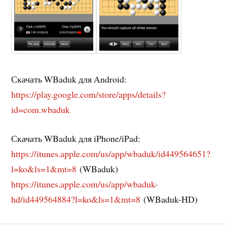
Скачать WBaduk для Android:
https://play.google.com/store/apps/details?
id=com.wbaduk
Скачать WBaduk для iPhone/iPad:
https://itunes.apple.com/us/app/wbaduk/id449564651?
l=ko&ls=1&mt=8
(WBaduk)
https://itunes.apple.com/us/app/wbaduk-
hd/id449564884?l=ko&ls=1&mt=8
(WBaduk-HD)