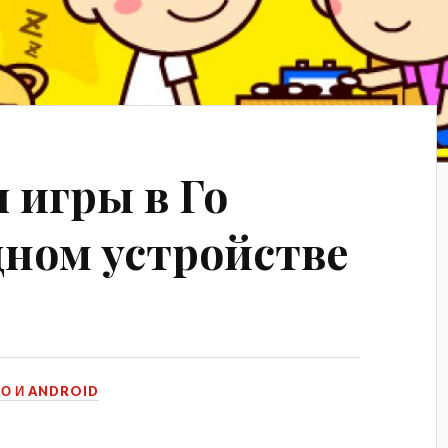
я игры в Го
дном устройстве
ГО И ANDROID