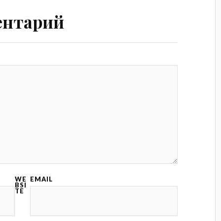
ентарий
WE
EMAIL
BSI
TE