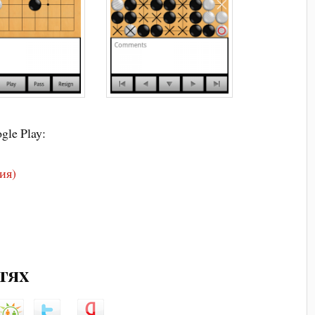
le Play:
ия)
етях