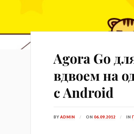
Agora Go дл
вдвоем на о
с Android
BY
ADMIN
ON
06.09.2012
IN