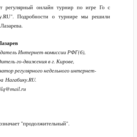
ит регулярный онлайн турнир по игре Го с
у.RU". Подробности о турнире мы решили
 Лазарева.
Лазарев
датель Интернет-комиссии РФГ(б),
дитель го-движения в г. Кирове,
затор регулярного недельного интернет-
а Нагабику.RU.
 ilq@mail.ru
 означает "продолжительный".