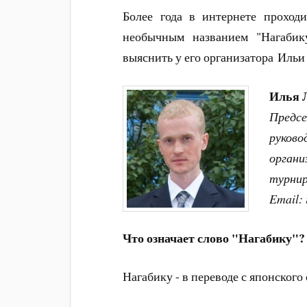
Более года в интернете проход
необычным названием "Нагабик
выяснить у его организатора Ильи
Илья 
Предсе
руково
органи
турнир
Email:
Что означает слово "Нагабику"?
Нагабику - в переводе с японского