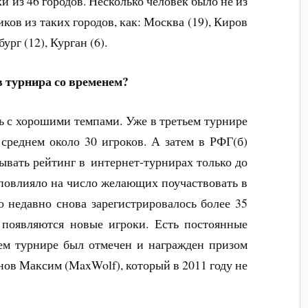
ки из 46 городов. Несколько человек было не из
ков из таких городов, как: Москва (19), Киров
ург (12), Курган (6).
в турнира со временем?
ь с хорошими темпами. Уже в третьем турнире
 среднем около 30 игроков. А затем в РФГ(б)
ывать рейтинг в интернет-турнирах только до
 повлияло на число желающих поучаствовать в
 недавно снова зарегистрировалось более 35
 появляются новые игроки. Есть постоянные
ем турнире был отмечен и награжден призом
ов Максим (MaxWolf), который в 2011 году не